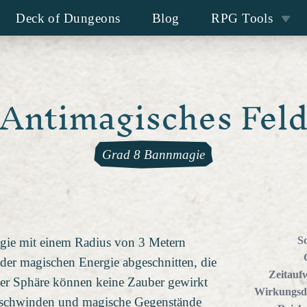
Deck of Dungeons
Blog
RPG Tools
Antimagisches Fel
Grad 8 Bannmagie
S
agie mit einem Radius von 3 Metern
 der magischen Energie abgeschnitten, die
Zeitauf
 der Sphäre können keine Zauber gewirkt
Wirkungsd
rschwinden und magische Gegenstände