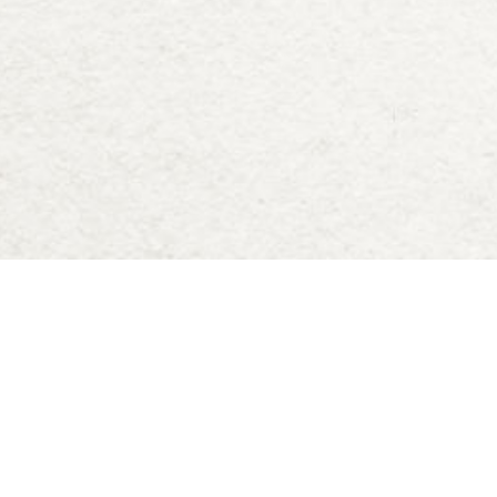
Deck of Dungeons
Blog
Downloads
D&D 5e Zauberkarten