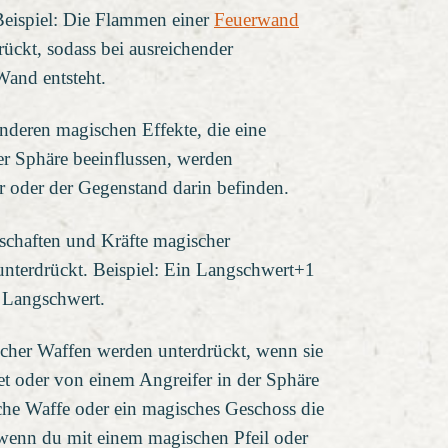
 Beispiel: Die Flammen einer
Feuerwand
ückt, sodass bei ausreichender
Wand entsteht.
nderen magischen Effekte, die eine
er Sphäre beeinflussen, werden
ur oder der Gegenstand darin befinden.
chaften und Kräfte magischer
nterdrückt. Beispiel: Ein Langschwert+1
s Langschwert.
cher Waffen werden unterdrückt, wenn sie
tet oder von einem Angreifer in der Sphäre
sche Waffe oder ein magisches Geschoss die
, wenn du mit einem magischen Pfeil oder