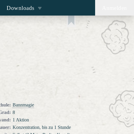
Downloads
Anmelden
d
chule
:
Bannmagie
Grad
:
8
wand
:
1 Aktion
auer
:
Konzentration, bis zu 1 Stunde