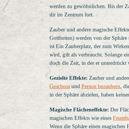
werden zu gewöhnlichen. Bis der Za
dir im Zentrum fort.
Zauber und andere magische Effekte
Gottheiten) werden von der Sphäre u
ist Ein Zauberplatz, der zum Wirke
wird, gilt als verbraucht. Solange ei
doch die Zeit, in der er unterdrück
Gezielte Effekte:
Zauber und ander
Geschoss
und
Person bezaubern
, d
in der Sphäre abzielen, haben keine
Magische Flächeneffekte:
Der Fläc
magischen Effekts wie eines
Feuerba
Wenn die Sphäre einen magischen Fl