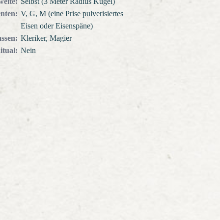
weite
:
Selbst (3 Meter Radius Kugel)
nten
:
V, G, M (eine Prise pulverisiertes
Eisen oder Eisenspäne)
assen
:
Kleriker, Magier
itual
:
Nein