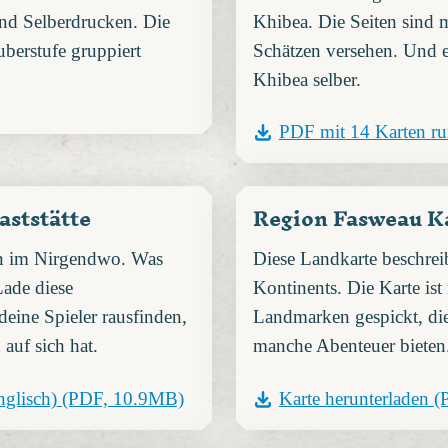
d Selberdrucken. Die
Khibea. Die Seiten sind 
berstufe gruppiert
Schätzen versehen. Und 
Khibea selber.
PDF mit 14 Karten ru
aststätte
Region Fasweau K
ten im Nirgendwo. Was
Diese Landkarte beschrei
Lade diese
Kontinents. Die Karte ist 
eine Spieler rausfinden,
Landmarken gespickt, die
 auf sich hat.
manche Abenteuer bieten
glisch)
(PDF, 10.9MB)
Karte herunterladen
(