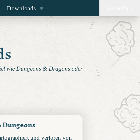
Downloads
Anmelden
ds
spiel wie Dungeons & Dragons oder
e Dungeons
rtographiert und verloren von