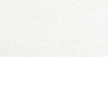
Deck of Dungeons
Blog
Downloads
D&D 5e Zauberkarten