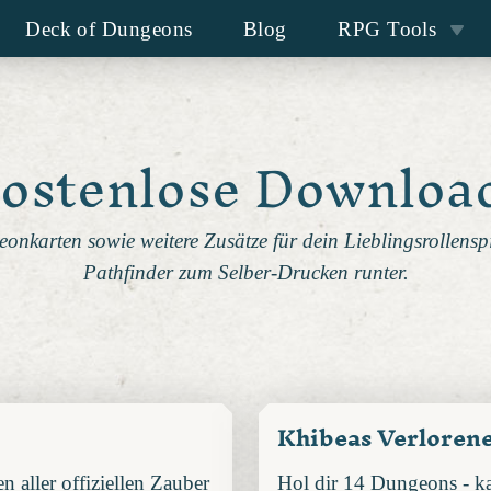
Deck of Dungeons
Blog
RPG Tools
ostenlose Downloa
onkarten sowie weitere Zusätze für dein Lieblingsrollen
Pathfinder zum Selber-Drucken runter.
Khibeas Verloren
aller offiziellen Zauber
Hol dir 14 Dungeons - ka