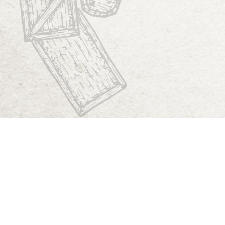
Start
Dungeon Generator
D&D 5E Loot-Generator
D&D 5E Gegenstandsverzeichnis