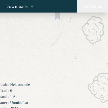
Downloads
Anmelden
chule
:
Nekromantie
Grad
:
6
wand
:
1 Aktion
auer
:
Unmittelbar