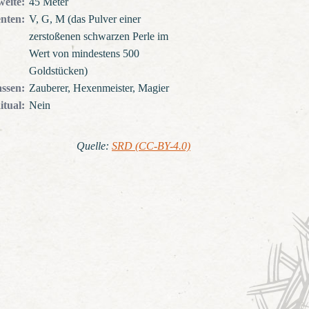
weite
:
45 Meter
nten
:
V, G, M (das Pulver einer
zerstoßenen schwarzen Perle im
Wert von mindestens 500
Goldstücken)
assen
:
Zauberer, Hexenmeister, Magier
itual
:
Nein
Quelle
:
SRD (CC-BY-4.0)