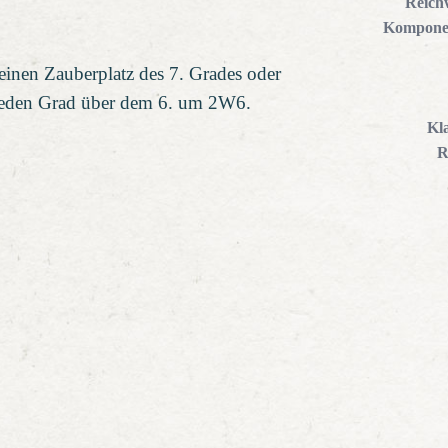
Reich
Kompone
einen Zauberplatz des 7. Grades oder
r jeden Grad über dem 6. um 2W6.
Kl
R