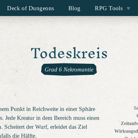
Deck of Dungeons
Blog
RPG Tools
Todeskreis
Grad 6 Nekromantie
S
inem Punkt in Reichweite in einer Sphäre
. Jede Kreatur in dem Bereich muss einen
Zeitauf
 Scheitert der Wurf, erleidet das Ziel
Wirkungsd
alls die Hälfte.