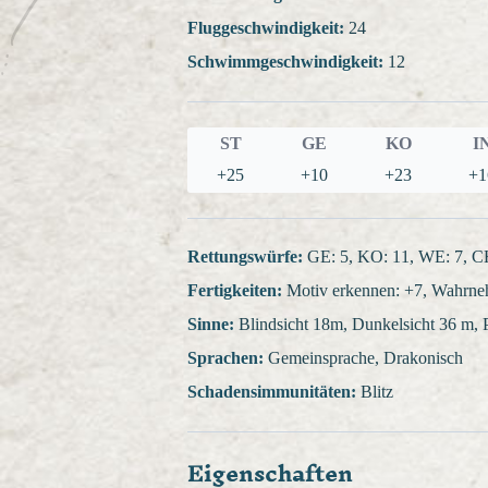
Fluggeschwindigkeit:
24
Schwimmgeschwindigkeit:
12
ST
GE
KO
I
+25
+10
+23
+1
Rettungswürfe:
GE: 5, KO: 11, WE: 7, C
Fertigkeiten:
Motiv erkennen: +7, Wahrne
Sinne:
Blindsicht 18m, Dunkelsicht 36 m,
Sprachen:
Gemeinsprache, Drakonisch
Schadensimmunitäten:
Blitz
Eigenschaften