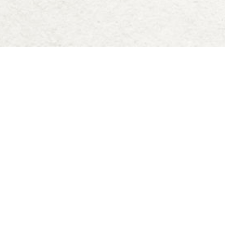
Deck of Dungeons
Blog
Downloads
D&D 5e Zauberkarten
Datenschutz
Allgemeine Geschäftsbedingungen
Impressum