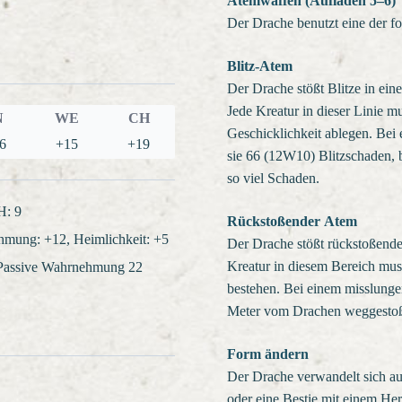
Atemwaffen (Aufladen 5–6)
Der Drache benutzt eine der 
Blitz-Atem
Der Drache stößt Blitze in eine
Jede Kreatur in dieser Linie 
N
WE
CH
Geschicklichkeit ablegen. Bei
6
+15
+19
sie 66 (12W10) Blitzschaden, 
so viel Schaden.
H: 9
Rückstoßender Atem
hmung: +12, Heimlichkeit: +5
Der Drache stößt rückstoßende
Kreatur in diesem Bereich mus
 Passive Wahrnehmung 22
bestehen. Bei einem misslunge
Meter vom Drachen weggesto
Form ändern
Der Drache verwandelt sich a
oder eine Bestie mit einem Her