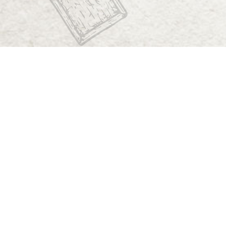
Start
Dungeon Generator
D&D 5E Loot-Generator
D&D 5E Gegenstandsverzeichnis
D&D 5E Zauberverzeichnis
D&D 5E Monsterverzeichnis