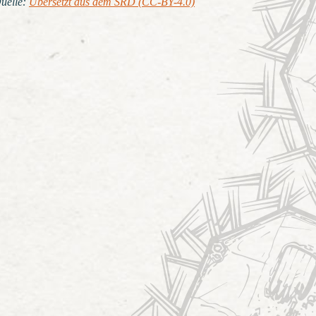
uelle
:
Übersetzt aus dem SRD (CC-BY-4.0)