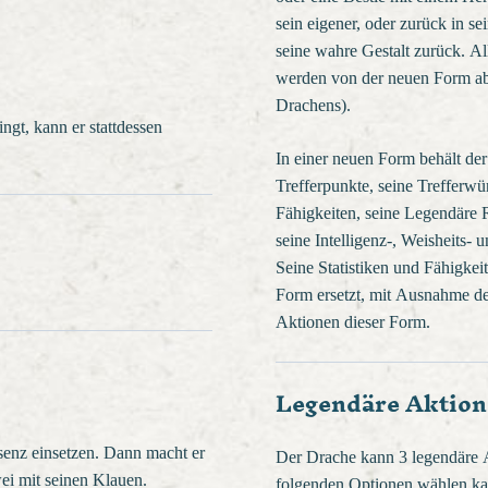
sein eigener, oder zurück in sei
seine wahre Gestalt zurück. Al
werden von der neuen Form abs
Drachens).
gt, kann er stattdessen
In einer neuen Form behält der
Trefferpunkte, seine Trefferwür
Fähigkeiten, seine Legendäre 
seine Intelligenz-, Weisheits-
Seine Statistiken und Fähigke
Form ersetzt, mit Ausnahme d
Aktionen dieser Form.
Legendäre Aktio
senz einsetzen. Dann macht er
Der Drache kann 3 legendäre A
wei mit seinen Klauen.
folgenden Optionen wählen ka