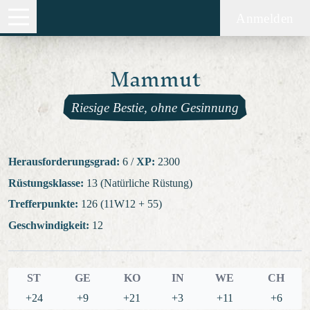
Anmelden
Mammut
Riesige Bestie, ohne Gesinnung
Herausforderungsgrad:
6
/
XP:
2300
Rüstungsklasse:
13 (Natürliche Rüstung)
Trefferpunkte:
126 (11W12 + 55)
Geschwindigkeit:
12
ST
GE
KO
IN
WE
CH
+24
+9
+21
+3
+11
+6