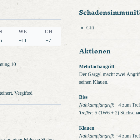
Schadensimmunit
Gift
N
WE
CH
6
+11
+7
Aktionen
hmung 10
Mehrfachangriff
Der Gargyl macht zwei Angriff
seinen Klauen.
einert, Vergifted
Biss
Nahkampfangriff:
+4 zum Treff
Treffer:
5 (1W6 + 2) Stichscha
Klauen
Nahkampfangriff:
+4 zum Treff
er von einer leblosen Statue