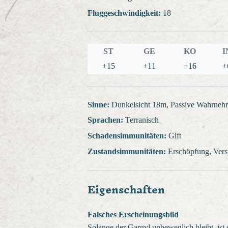
Fluggeschwindigkeit:
18
ST
GE
KO
I
+15
+11
+16
+
Sinne:
Dunkelsicht 18m, Passive Wahrne
Sprachen:
Terranisch
Schadensimmunitäten:
Gift
Zustandsimmunitäten:
Erschöpfung, Verst
Eigenschaften
Falsches Erscheinungsbild
Solange der Gargyl unbeweglich bleibt, ist 