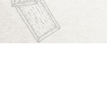
Start
Dungeon Generator
D&D 5E Loot-Generator
D&D 5E Gegenstandsverzeichnis
D&D 5E Zauberverzeichnis