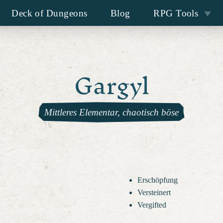
Deck of Dungeons
Blog
RPG Tools
Gargyl
Mittleres Elementar, chaotisch böse
Erschöpfung
Versteinert
Vergifted