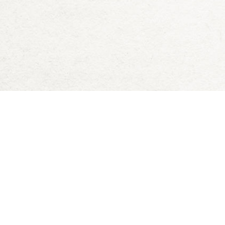
Deck of Dungeons
Blog
Downloads
D&D 5e Zauberkarten
Datenschutz