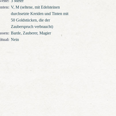
weite
:
3 Meter
nten
:
V, M (seltene, mit Edelsteinen
durchsetzte Kreiden und Tinten mit
50 Goldstücken, die der
Zauberspruch verbraucht)
assen
:
Barde, Zauberer, Magier
itual
:
Nein