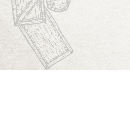
Start
Dungeon Generator
D&D 5E Loot-Generator
D&D 5E Gegenstandsverzeichnis