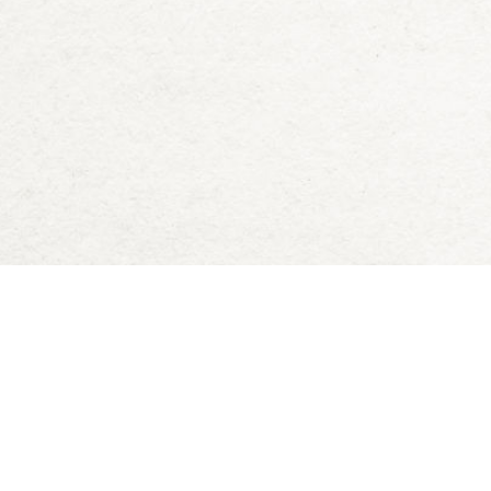
Deck of Dungeons
Blog
Downloads
D&D 5e Zauberkarten