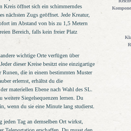
Reich
m Kreis öffnet sich ein schimmerndes
Kompone
es nächsten Zugs geöffnet. Jede Kreatur,
t sofort im Abstand von bis zu 1,5 Metern
ien Bereich, falls kein freier Platz
Kl
R
 andere wichtige Orte verfügen über
Jeder dieser Kreise besitzt eine einzigartige
r Runen, die in einem bestimmten Muster
ber erlernst, erhältst du die
f der materiellen Ebene nach Wahl des SL.
u weitere Siegelsequenzen lernen. Du
in, wenn du sie eine Minute lang studierst.
g jeden Tag an demselben Ort wirkst,
er Teleportation erschaffen. Du musst den