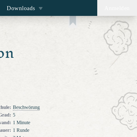
Downloads
Anmelden
on
chule
:
Beschwörung
Grad
:
5
wand
:
1 Minute
auer
:
1 Runde