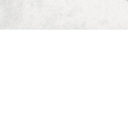
Start
Dungeon Generator
D&D 5E Loot-Generator
D&D 5E Gegenstandsverzeichnis
D&D 5E Zauberverzeichnis
D&D 5E Monsterverzeichnis