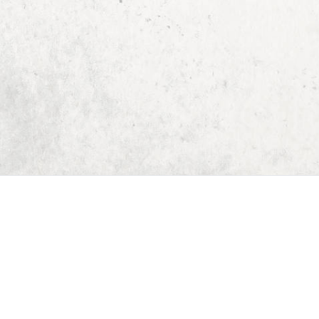
Start
Dungeon Generator
D&D 5E Loot-Generator