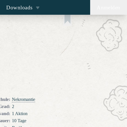
Downloads
Anmelden
chule
:
Nekromantie
Grad
:
2
wand
:
1 Aktion
auer
:
10 Tage