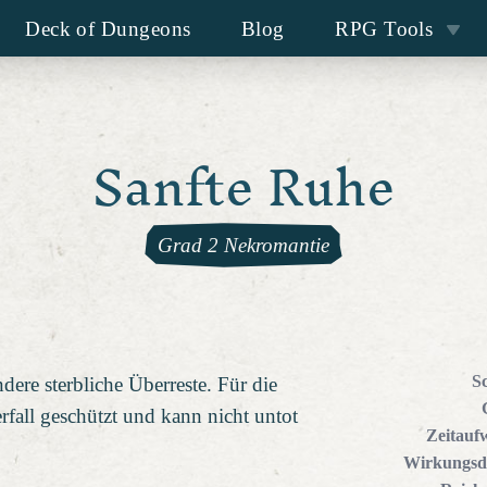
Deck of Dungeons
Blog
RPG Tools
Sanfte Ruhe
Grad 2 Nekromantie
S
ere sterbliche Überreste. Für die
fall geschützt und kann nicht untot
Zeitauf
Wirkungsd