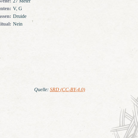
weite
:
27 Meter
nten
:
V, G
assen
:
Druide
itual
:
Nein
Quelle
:
SRD (CC-BY-4.0)