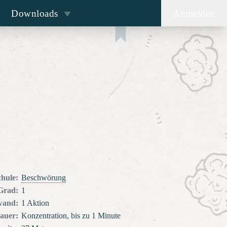
Downloads
Anmelden
chule
:
Beschwörung
Grad
:
1
wand
:
1 Aktion
auer
:
Konzentration, bis zu 1 Minute