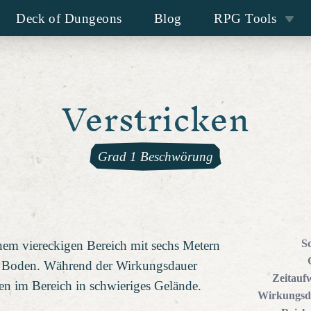
Deck of Dungeons
Blog
RPG Tools
Verstricken
Grad 1 Beschwörung
S
em viereckigen Bereich mit sechs Metern
m Boden. Während der Wirkungsdauer
Zeitauf
n im Bereich in schwieriges Gelände.
Wirkungsd