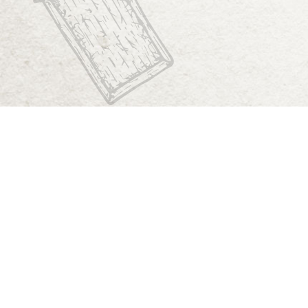
Start
Dungeon Generator
D&D 5E Loot-Generator
D&D 5E Gegenstandsverzeichnis
D&D 5E Zauberverzeichnis
D&D 5E Monsterverzeichnis