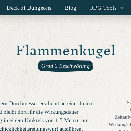
Deck of Dungeons
Blog
RPG Tools
Flammenkugel
Grad 2 Beschwörung
S
rn Durchmesser erscheint an einer freien
d bleibt dort für die Wirkungsdauer
Zeitauf
Zug in einem Umkreis von 1,5 Metern um
Wirkungsd
chicklichkeitsrettungswurf ausführen.