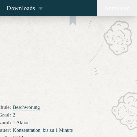
Downloads
Anmelden
chule
:
Beschwörung
Grad
:
2
wand
:
1 Aktion
auer
:
Konzentration, bis zu 1 Minute