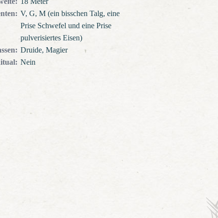
weite
:
18 Meter
nten
:
V, G, M (ein bisschen Talg, eine
Prise Schwefel und eine Prise
pulverisiertes Eisen)
assen
:
Druide, Magier
itual
:
Nein