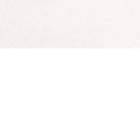
Deck of Dungeons
Blog
Downloads
D&D 5e Zauberkarten
Datenschutz
Allgemeine Geschäftsbedingungen