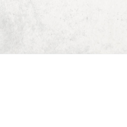
Start
Dungeon Generator
D&D 5E Loot-Generator
D&D 5E Gegenstandsverzeichnis