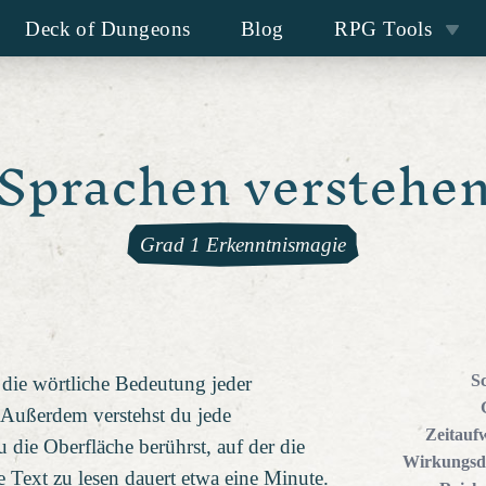
Deck of Dungeons
Blog
RPG Tools
Sprachen verstehe
Grad 1 Erkenntnismagie
S
 die wörtliche Bedeutung jeder
 Außerdem verstehst du jede
Zeitauf
du die Oberfläche berührst, auf der die
Wirkungsd
e Text zu lesen dauert etwa eine Minute.