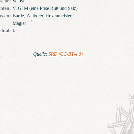
weite
:
Selbst
nten
:
V, G, M (eine Prise Ruß und Salz)
assen
:
Barde, Zauberer, Hexenmeister,
Magier
itual
:
Ja
Quelle
:
SRD (CC-BY-4.0)