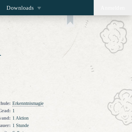
Downloads
Anmelden
n
chule
:
Erkenntnismagie
Grad
:
1
wand
:
1 Aktion
auer
:
1 Stunde