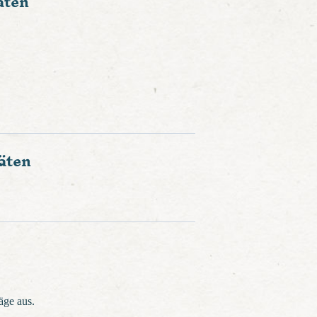
äten
äten
äge aus.