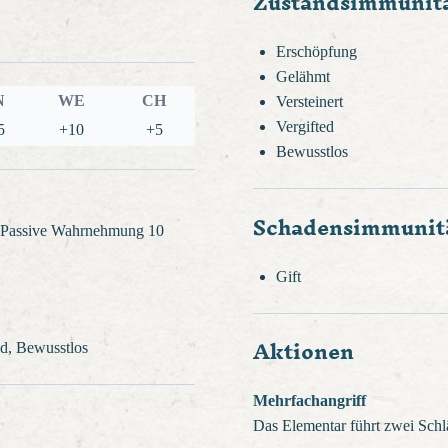
Zustandsimmunit
Erschöpfung
Gelähmt
N
WE
CH
Versteinert
Vergifted
5
+10
+5
Bewusstlos
Schadensimmunit
, Passive Wahrnehmung 10
Gift
Aktionen
ed, Bewusstlos
Mehrfachangriff
Das Elementar führt zwei Schl