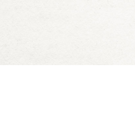
Deck of Dungeons
Blog
Downloads
D&D 5e Zauberkarten