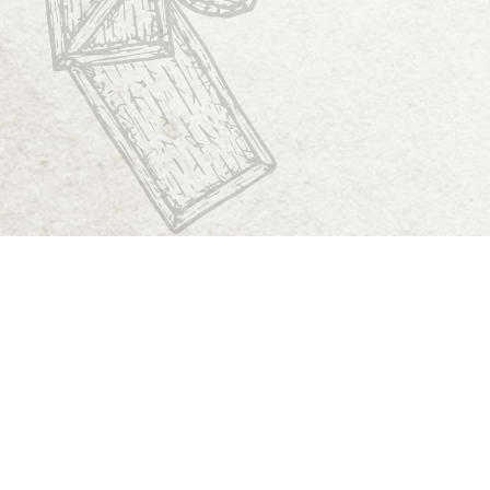
Start
Dungeon Generator
D&D 5E Loot-Generator
D&D 5E Gegenstandsverzeichnis