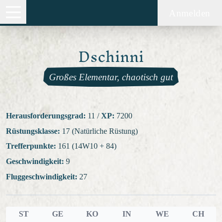
Anmelden
Dschinni
Großes Elementar, chaotisch gut
Herausforderungsgrad:
11
/
XP:
7200
Rüstungsklasse:
17 (Natürliche Rüstung)
Trefferpunkte:
161 (14W10 + 84)
Geschwindigkeit:
9
Fluggeschwindigkeit:
27
ST
GE
KO
IN
WE
CH