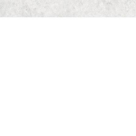
Start
Dungeon Generator
D&D 5E Loot-Generator
D&D 5E Gegenstandsverzeichnis
D&D 5E Zauberverzeichnis
D&D 5E Monsterverzeichnis
Deck of Dungeons