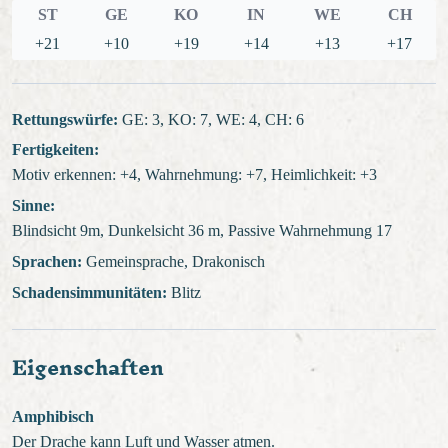
ST
GE
KO
IN
WE
CH
+21
+10
+19
+14
+13
+17
Rettungswürfe:
GE: 3, KO: 7, WE: 4, CH: 6
Fertigkeiten:
Motiv erkennen: +4, Wahrnehmung: +7, Heimlichkeit: +3
Sinne:
Blindsicht 9m, Dunkelsicht 36 m, Passive Wahrnehmung 17
Sprachen:
Gemeinsprache, Drakonisch
Schadensimmunitäten:
Blitz
Eigenschaften
Amphibisch
Der Drache kann Luft und Wasser atmen.