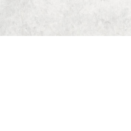
Start
Dungeon Generator
D&D 5E Loot-Generator
D&D 5E Gegenstandsverzeichnis
D&D 5E Zauberverzeichnis