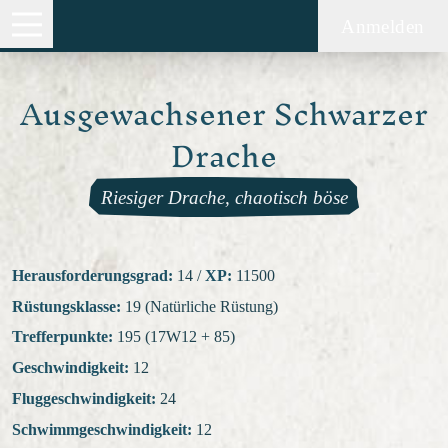
Anmelden
Ausgewachsener Schwarzer
Drache
Riesiger Drache, chaotisch böse
Herausforderungsgrad:
14
/
XP:
11500
Rüstungsklasse:
19 (Natürliche Rüstung)
Trefferpunkte:
195 (17W12 + 85)
Geschwindigkeit:
12
Fluggeschwindigkeit:
24
Schwimmgeschwindigkeit:
12