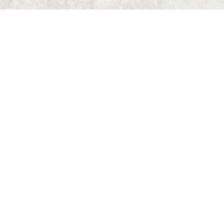
Start
Dungeon Generator
D&D 5E Loot-Generator
D&D 5E Gegenstandsverzeichnis
D&D 5E Zauberverzeichnis
D&D 5E Monsterverzeichnis
Deck of Dungeons