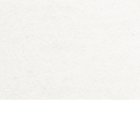
Deck of Dungeons
Blog