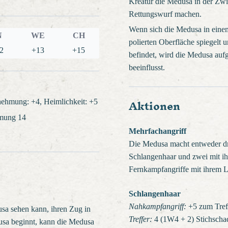
Kreatur die Medusa in der Zwis
Rettungswurf machen.
Wenn sich die Medusa in eine
N
WE
CH
polierten Oberfläche spiegelt 
2
+13
+15
befindet, wird die Medusa auf
beeinflusst.
Aktionen
ehmung: +4, Heimlichkeit: +5
hmung 14
Mehrfachangriff
Die Medusa macht entweder dr
Schlangenhaar und zwei mit i
Fernkampfangriffe mit ihrem 
Schlangenhaar
Nahkampfangriff:
+5 zum Treff
sa sehen kann, ihren Zug in
Treffer:
4 (1W4 + 2) Stichscha
sa beginnt, kann die Medusa