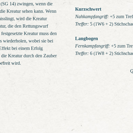
n (SG 14) zwingen, wenn die
Kurzschwert
 die Kreatur sehen kann. Wenn
Nahkampfangriff:
+5 zum Treff
sslingt, wird die Kreatur
Treffer:
5 (1W6 + 2) Stichscha
atur, die den Rettungswurf
e festgesetzte Kreatur muss den
Langbogen
 wiederholen, wobei sie bei
Fernkampfangriff:
+5 zum Tref
Effekt bei einem Erfolg
Treffer:
6 (1W8 + 2) Stichscha
s die Kreatur durch den Zauber
freit wird.
Q