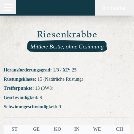
Anmelden
Riesenkrabbe
Mittlere Bestie, ohne Gesinnung
Herausforderungsgrad:
1/8
/
XP:
25
Rüstungsklasse:
15 (Natürliche Rüstung)
Trefferpunkte:
13 (3W8)
Geschwindigkeit:
9
Schwimmgeschwindigkeit:
9
ST
GE
KO
IN
WE
CH