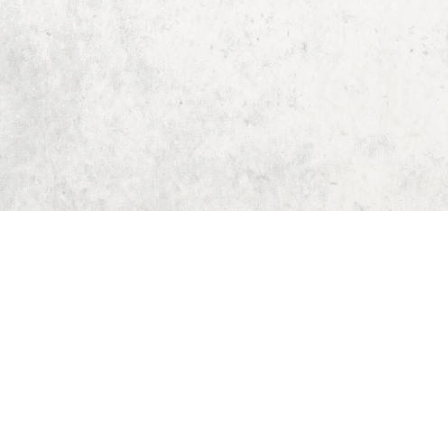
Start
Dungeon Generator
D&D 5E Loot-Generator