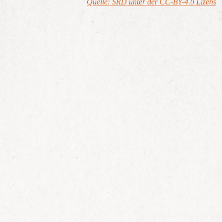
Quelle: SRD unter der CC-BY-4.0 Lizens