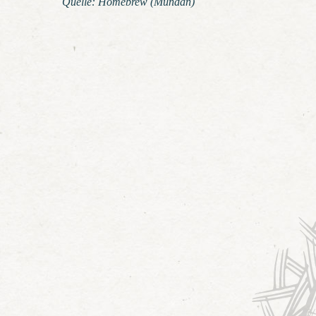
Quelle: Homebrew (Mundän)