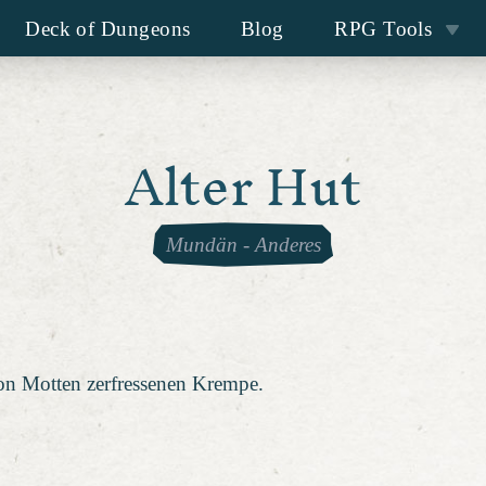
Deck of Dungeons
Blog
RPG Tools
Alter Hut
Mundän
-
Anderes
von Motten zerfressenen Krempe.