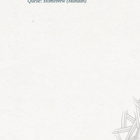
Quelle: Homebrew (Mundän)