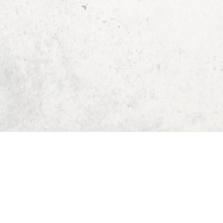
Start
Dungeon Generator
D&D 5E Loot-Generator