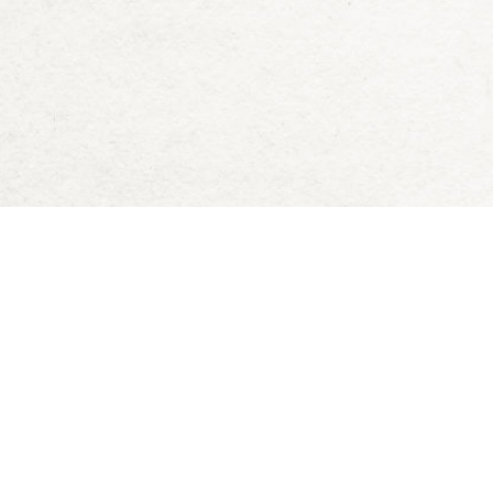
Deck of Dungeons
Blog
Downloads
D&D 5e Zauberkarten
Datenschutz