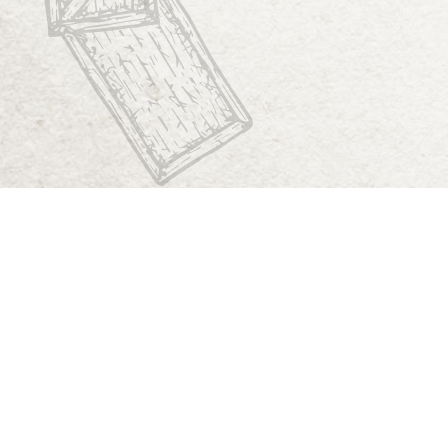
Start
Dungeon Generator
D&D 5E Loot-Generator
D&D 5E Gegenstandsverzeichnis
D&D 5E Zauberverzeichnis