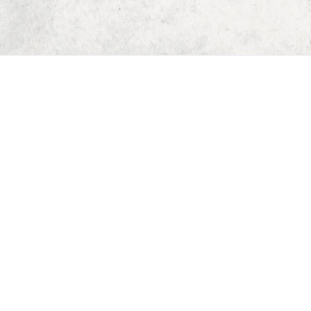
Start
Dungeon Generator
D&D 5E Loot-Generator
D&D 5E Gegenstandsverzeichnis
D&D 5E Zauberverzeichnis
D&D 5E Monsterverzeichnis