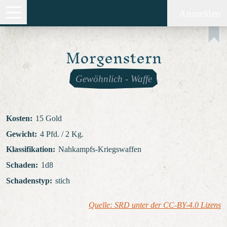
Anmelden
Morgenstern
Gewöhnlich
-
Waffe
Kosten
:
15 Gold
Gewicht
:
4 Pfd. / 2 Kg.
Klassifikation
:
Nahkampfs-Kriegswaffen
Schaden
:
1d8
Schadenstyp
:
stich
Quelle: SRD unter der CC-BY-4.0 Lizens