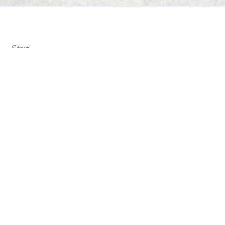
Start
Dungeon Generator
D&D 5E Loot-Generator
D&D 5E Gegenstandsverzeichnis
D&D 5E Zauberverzeichnis
D&D 5E Monsterverzeichnis
Deck of Dungeons
Blog