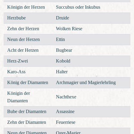
Königin der Herzen
Succubus oder Inkubus
Herzbube
Druide
Zehn der Herzen
Wolken Riese
Neun der Herzen
Ettin
Acht der Herzen
Bugbear
Herz-Zwei
Kobold
Karo-Ass
Halter
König der Diamanten
Archmagier und Magierlehrling
Königin der
Nachthexe
Diamanten
Bube der Diamanten
Assassine
Zehn der Diamanten
Feuerriese
Neun der Diamanten
Oger-Magier