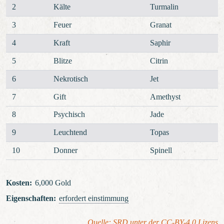
2
Kälte
Turmalin
3
Feuer
Granat
4
Kraft
Saphir
5
Blitze
Citrin
6
Nekrotisch
Jet
7
Gift
Amethyst
8
Psychisch
Jade
9
Leuchtend
Topas
10
Donner
Spinell
Kosten
:
6,000 Gold
Eigenschaften
:
erfordert einstimmung
Quelle: SRD unter der CC-BY-4.0 Lizens