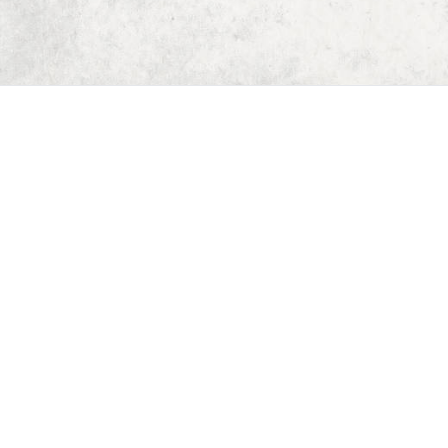
Start
Dungeon Generator
D&D 5E Loot-Generator
D&D 5E Gegenstandsverzeichnis
D&D 5E Zauberverzeichnis
D&D 5E Monsterverzeichnis