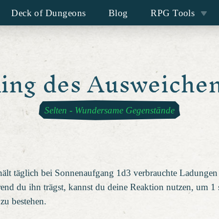
Deck of Dungeons
Blog
RPG Tools
ing des Ausweiche
Selten
-
Wundersame Gegenstände
hält täglich bei Sonnenaufgang 1d3 verbrauchte Ladungen
rend du ihn trägst, kannst du deine Reaktion nutzen, um 
 zu bestehen.