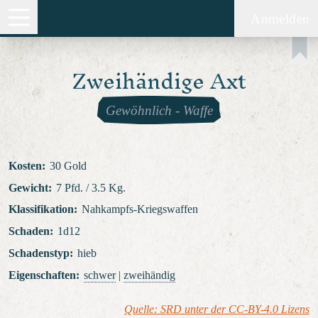
Anmelden
Zweihändige Axt
Gewöhnlich
-
Waffe
Kosten
:
30 Gold
Gewicht
:
7 Pfd. / 3.5 Kg.
Klassifikation
:
Nahkampfs-Kriegswaffen
Schaden
:
1d12
Schadenstyp
:
hieb
Eigenschaften
:
schwer
|
zweihändig
Quelle: SRD unter der CC-BY-4.0 Lizens