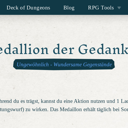
Deck of Dungeons
Blog
RPG Tools
dallion der Gedan
Ungewöhnlich
-
Wundersame Gegenstände
rend du es trägst, kannst du eine Aktion nutzen und 1 L
gswurf) zu wirken. Das Medaillon erhält täglich bei S