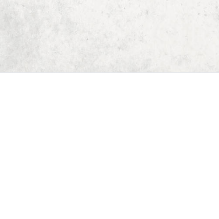
Start
Dungeon Generator
D&D 5E Loot-Generator
D&D 5E Gegenstandsverzeichnis
D&D 5E Zauberverzeichnis