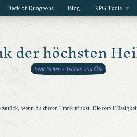
Deck of Dungeons
Blog
RPG Tools
nk der höchsten Hei
Sehr Selten
-
Tränke und Öle
 zurück, wenn du diesen Trank trinkst. Die rote Flüssigke