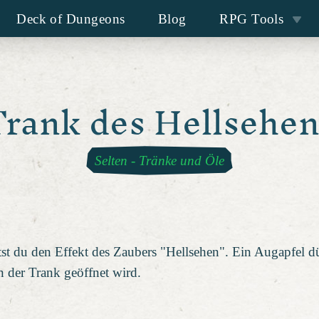
Deck of Dungeons
Blog
RPG Tools
Trank des Hellsehen
Selten
-
Tränke und Öle
tst du den Effekt des Zaubers "Hellsehen". Ein Augapfel dü
n der Trank geöffnet wird.