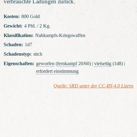
verbrauchte Ladungen zurück.
Kosten
:
800 Gold
Gewicht
:
4 Pfd. / 2 Kg.
Klassifikation
:
Nahkampfs-Kriegswaffen
Schaden
:
1d7
Schadenstyp
:
stich
Eigenschaften
:
geworfen
(
fernkampf
20/60) |
vielseitig
(1d8) |
erfordert einstimmung
Quelle: SRD unter der CC-BY-4.0 Lizens