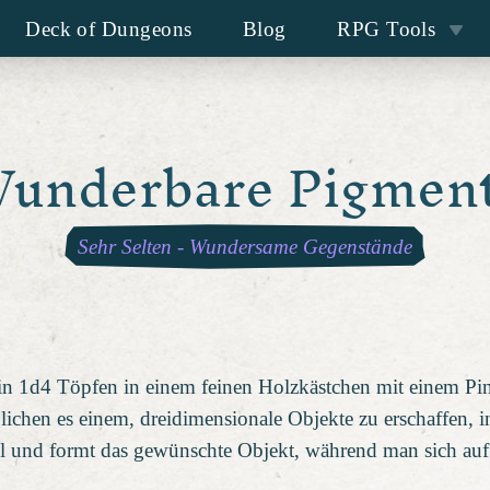
Deck of Dungeons
Blog
RPG Tools
underbare Pigmen
Sehr Selten
-
Wundersame Gegenstände
 in 1d4 Töpfen in einem feinen Holzkästchen mit einem P
lichen es einem, dreidimensionale Objekte zu erschaffen,
el und formt das gewünschte Objekt, während man sich auf 