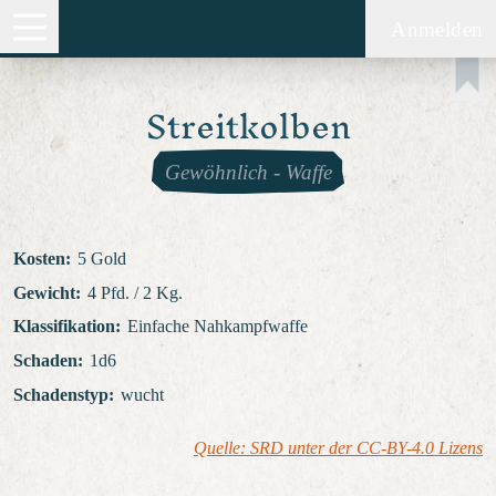
Anmelden
Streitkolben
Gewöhnlich
-
Waffe
Kosten
:
5 Gold
Gewicht
:
4 Pfd. / 2 Kg.
Klassifikation
:
Einfache Nahkampfwaffe
Schaden
:
1d6
Schadenstyp
:
wucht
Quelle: SRD unter der CC-BY-4.0 Lizens