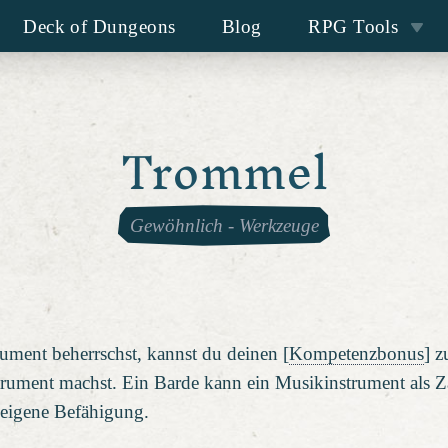
Deck of Dungeons
Blog
RPG Tools
Trommel
Gewöhnlich
-
Werkzeuge
ment beherrschst, kannst du deinen [
Kompetenzbonus
] z
trument machst. Ein Barde kann ein Musikinstrument als 
 eigene Befähigung.