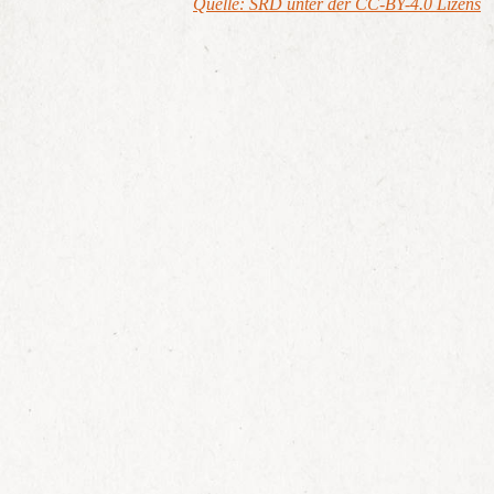
Quelle: SRD unter der CC-BY-4.0 Lizens