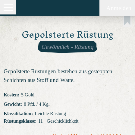
Anmelden
Gepolsterte Rüstung
Gewöhnlich
-
Rüstung
Gepolsterte Rüstungen bestehen aus gesteppten
Schichten aus Stoff und Watte.
Kosten
:
5 Gold
Gewicht
:
8 Pfd. / 4 Kg.
Klassifikation
:
Leichte Rüstung
Rüstungsklasse
:
11+ Geschicklichkeit