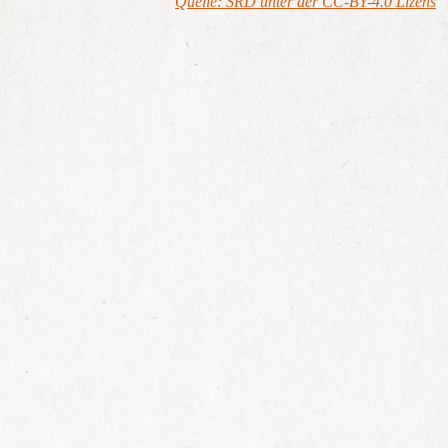
Quelle: SRD unter der CC-BY-4.0 Lizens